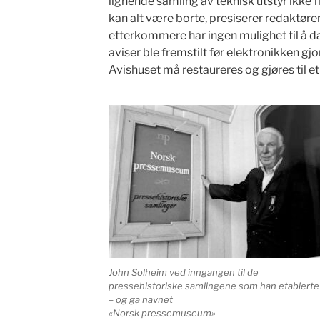
lignende samling av teknisk utstyr ikke fi
kan alt være borte, presiserer redaktøre
etterkommere har ingen mulighet til å d
aviser ble fremstilt før elektronikken gjor
Avishuset må restaureres og gjøres til 
John Solheim ved inngangen til de
pressehistoriske samlingene som han etablerte
– og ga navnet
«Norsk pressemuseum»