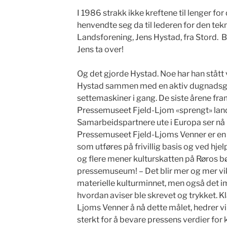
I 1986 strakk ikke kreftene til lenger fo
henvendte seg da til lederen for den tek
Landsforening, Jens Hystad, fra Stord. B
Jens ta over!
Og det gjorde Hystad. Noe har han stått ve
Hystad sammen med en aktiv dugnadsgj
settemaskiner i gang. De siste årene fr
Pressemuseet Fjeld-Ljom «sprengt» lan
Samarbeidspartnere ute i Europa ser nå 
Pressemuseet Fjeld-Ljoms Venner er en st
som utføres på frivillig basis og ved hje
og flere mener kulturskatten på Røros bø
pressemuseum! – Det blir mer og mer vikt
materielle kulturminnet, men også det 
hvordan aviser ble skrevet og trykket. K
Ljoms Venner å nå dette målet, hedrer vi
sterkt for å bevare pressens verdier fo