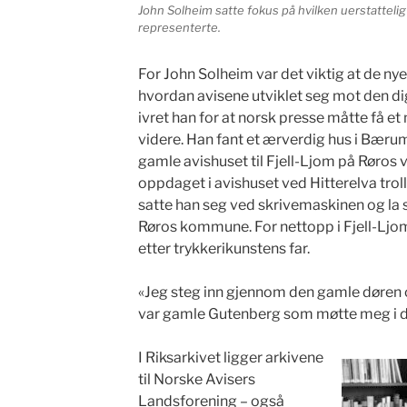
John Solheim satte fokus på hvilken uerstattelig
representerte.
For John Solheim var det viktig at de n
hvordan avisene utviklet seg mot den di
ivret han for at norsk presse måtte få 
videre. Han fant et ærverdig hus i Bæru
gamle avishuset til Fjell-Ljom på Røros v
oppdaget i avishuset ved Hitterelva trol
satte han seg ved skrivemaskinen og la s
Røros kommune. For nettopp i Fjell-Ljo
etter trykkerikunstens far.
«Jeg steg inn gjennom den gamle døren o
var gamle Gutenberg som møtte meg i dø
I Riksarkivet ligger arkivene
til Norske Avisers
Landsforening – også