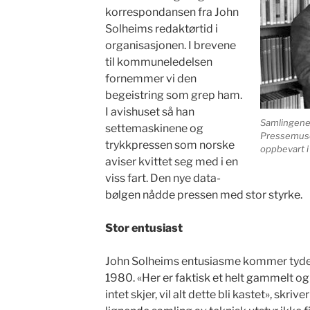
korrespondansen fra John
Solheims redaktørtid i
organisasjonen. I brevene
til kommuneledelsen
fornemmer vi den
begeistring som grep ham.
I avishuset så han
Samlingene
settemaskinene og
Pressemuse
trykkpressen som norske
oppbevart i 
aviser kvittet seg med i en
viss fart. Den nye data-
bølgen nådde pressen med stor styrke.
Stor entusiast
John Solheims entusiasme kommer tydelig
1980. «Her er faktisk et helt gammelt og
intet skjer, vil alt dette bli kastet», skr