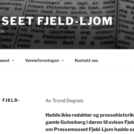
SEET FJELD-LJOM
os
seet
Venneforeningen
Kontakt oss
 FJELD-
Av Trond Degnes
Hadde ikke redaktør og pressehistorik
gamle Gutenberg i døren til avisen Fje
om Pressemuseet Fjeld-Ljom hadde set