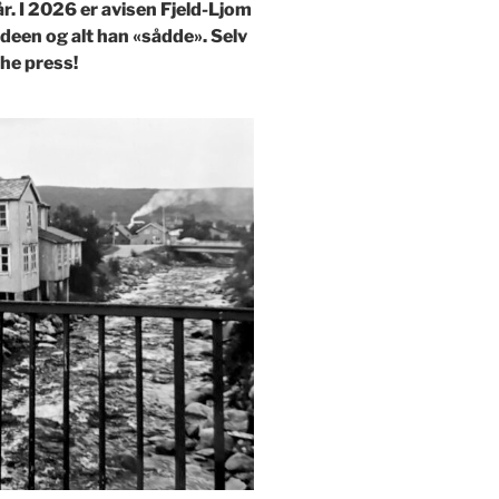
r. I 2026 er avisen Fjeld-Ljom
ideen og alt han «sådde». Selv
he press!