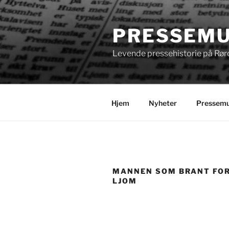
Gå
til
PRESSEMU
innhold
Levende pressehistorie på Rør
Hjem
Nyheter
Pressemu
MANNEN SOM BRANT FOR
LJOM