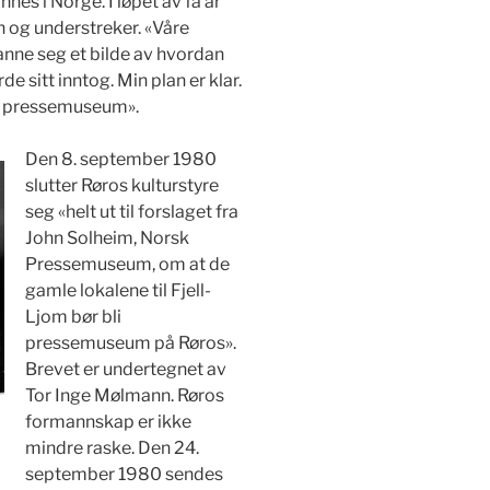
nnes i Norge. I løpet av få år
n og understreker. «Våre
anne seg et bilde av hvordan
de sitt inntog. Min plan er klar.
et pressemuseum».
Den 8. september 1980
slutter Røros kulturstyre
seg «helt ut til forslaget fra
John Solheim, Norsk
Pressemuseum, om at de
gamle lokalene til Fjell-
Ljom bør bli
pressemuseum på Røros».
Brevet er undertegnet av
Tor Inge Mølmann. Røros
formannskap er ikke
mindre raske. Den 24.
september 1980 sendes