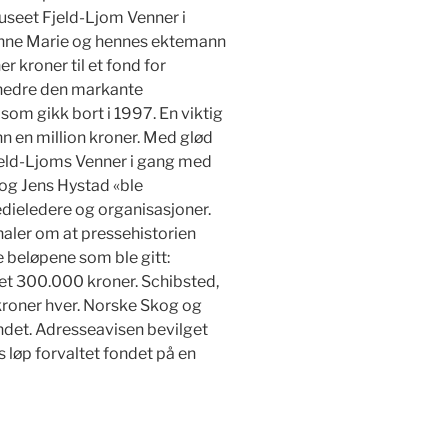
seet Fjeld-Ljom Venner i
Anne Marie og hennes ektemann
ner kroner til et fond for
 hedre den markante
som gikk bort i 1997. En viktig
nn en million kroner. Med glød
jeld-Ljoms Venner i gang med
 og Jens Hystad «ble
dieledere og organisasjoner.
gnaler om at pressehistorien
e beløpene som ble gitt:
et 300.000 kroner. Schibsted,
roner hver. Norske Skog og
ndet. Adresseavisen bevilget
s løp forvaltet fondet på en