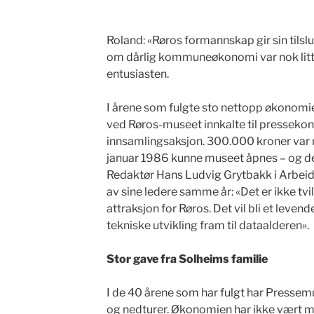
Roland: «Røros formannskap gir sin tilslu
om dårlig kommuneøkonomi var nok litt 
entusiasten.
I årene som fulgte sto nettopp økonomie
ved Røros-museet innkalte til pressekonf
innsamlingsaksjon. 300.000 kroner var m
januar 1986 kunne museet åpnes – og det
Redaktør Hans Ludvig Grytbakk i Arbeidet
av sine ledere samme år: «Det er ikke tvi
attraksjon for Røros. Det vil bli et lev
tekniske utvikling fram til dataalderen».
Stor gave fra Solheims familie
I de 40 årene som har fulgt har Pressem
og nedturer. Økonomien har ikke vært 