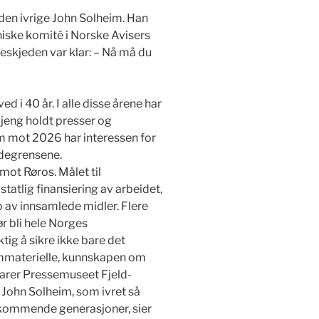
r den ivrige John Solheim. Han
niske komité i Norske Avisers
eskjeden var klar: – Nå må du
d i 40 år. I alle disse årene har
eng holdt presser og
am mot 2026 har interessen for
degrensene.
mot Røros. Målet til
atlig finansiering av arbeidet,
lp av innsamlede midler. Flere
r bli hele Norges
ig å sikre ikke bare det
immaterielle, kunnskapen om
larer Pressemuseet Fjeld-
 John Solheim, som ivret så
r kommende generasjoner, sier