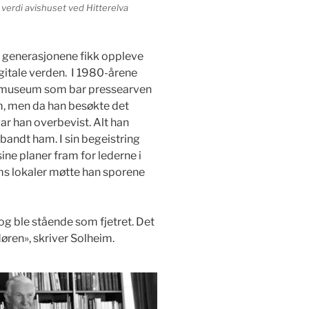
 verdi avishuset ved Hitterelva
ye generasjonene fikk oppleve
gitale verden. I 1980-årene
et museum som bar pressearven
m, men da han besøkte det
ar han overbevist. Alt han
lbandt ham. I sin begeistring
ine planer fram for lederne i
ms lokaler møtte han sporene
g ble stående som fjetret. Det
ren», skriver Solheim.