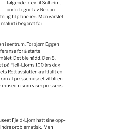
følgende brev til Solheim,
undertegnet av Reidun
tning til planene». Men varslet
malurt i begeret for
n i sentrum. Torbjørn Eggen
eranse for å starte
ålet. Det ble nådd. Den 8.
 på Fjell-Ljoms 100 års dag.
s Rett avslutter kraftfullt en
l om at pressemuseet vil bli en
ende museum som viser pressens
useet Fjeld-Ljom hatt sine opp-
mindre problematisk. Men