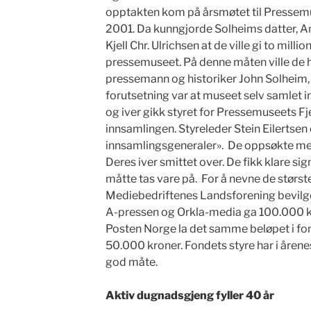
opptakten kom på årsmøtet til Pressemu
2001. Da kunngjorde Solheims datter, 
Kjell Chr. Ulrichsen at de ville gi to millio
pressemuseet. På denne måten ville de
pressemann og historiker John Solheim, 
forutsetning var at museet selv samlet i
og iver gikk styret for Pressemuseets F
innsamlingen. Styreleder Stein Eilertsen
innsamlingsgeneraler». De oppsøkte me
Deres iver smittet over. De fikk klare si
måtte tas vare på. For å nevne de størst
Mediebedriftenes Landsforening bevilg
A-pressen og Orkla-media ga 100.000 k
Posten Norge la det samme beløpet i fo
50.000 kroner. Fondets styre har i årene
god måte.
Aktiv dugnadsgjeng fyller 40 år