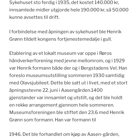
Sykehuset sto ferdig i 1935, det kostet 140.000 kr,
innsamlede midler utgjorde hele 190.000 kr, så 50.000
kunne avsettes til drift.
I forbindelse med åpningen av sykehuset ble Henrik
Grønn tildelt kongens fortjenestemedalje i gull.
Etablering av et lokalt museum var oppe i Røros
håndverkerforening med jevne mellomrom, og i 1929
var Henrik formann både der og i Bergstadens Vel. Han
foreslo museumsutstilling sommeren 1930 samtidig
med Olavsjubileet. Dette ble satt ut i livet, med et stort
åpningsstevne 22. juni i Aasengården.1400
gjenstander var innsamlet og utstilt, og det ble holdt
en rekke arrangement gjennom hele sommeren.
Museumsforeningen ble stiftet den 23.6 med Henrik
Grønn som formann. Han var formann til
1946. Det ble forhandlet om kjøp av Aasen-gården,