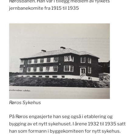
Rørosbanen. Han var i tillegg medlem av fylkets
jernbanekomite fra 1915 til 1935
Røros Sykehus
På Røros engasjerte han seg også i etablering og
bygging av et nytt sykehuset. I årene 1932 til 1935 satt
han som formann i byggekomiteen for nytt sykehus.