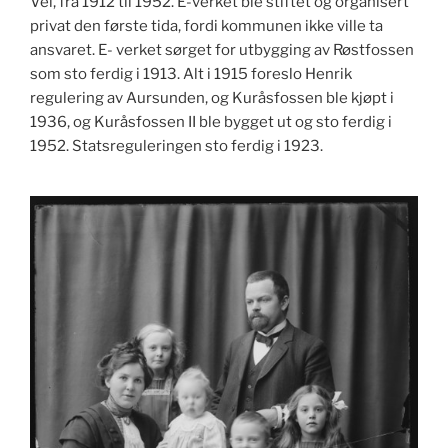
Vel, fra 1912 til 1952. E-verket ble stiftet og organisert
privat den første tida, fordi kommunen ikke ville ta
ansvaret. E- verket sørget for utbygging av Røstfossen
som sto ferdig i 1913. Alt i 1915 foreslo Henrik
regulering av Aursunden, og Kuråsfossen ble kjøpt i
1936, og Kuråsfossen II ble bygget ut og sto ferdig i
1952. Statsreguleringen sto ferdig i 1923.