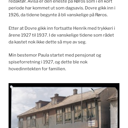
redaktør. Avisa er den eneste på Røros som i en kort
periode har kommet ut som dagsavis. Dovre gikk inn i
1926, da tidene begynte å bli vanskelige på Røros.
Etter at Dovre gikk inn fortsatte Henrik med trykkeri i
årene 1927 til 1937. I de vanskelige tidene som rådet
da kastet nok ikke dette så mye av seg.
Min bestemor Paula startet med pensjonat og
spiseforretning i 1927, og dette ble nok
hovedinntekten for familien.