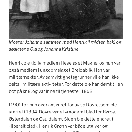
Moster Johanne sammen med Henrik (i midten bak) og
søsknene Ola og Johanna Kristine.
Henrik ble tidlig medlem i leselaget Magne, og han var
også medlem i ungdomslaget Breidablik. Han var
militærnekter. Av samvittighetsgrunner ville han ikke
delta i militære aktiviteter. For dette ble han dømt til en
bot på kr 8, og var inne til tjeneste i 1898.
I 1901 tok han over ansvaret for avisa Dovre, som ble
startet i 1894. Dovre var et «moderat blad for Røros,
Østerdalen og Gauldalen». Siden ble dette endret til
«liberalt blad». Henrik Grønn var både utgiver og