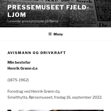
Gå
PRESSEMUSEET FJELD-
til
LJOM
innhold
Levende pressehistorie på Røros
Meny
AVISMANN OG DRIVKRAFT
Min bestefar
Henrik Grønn d.e
(1875-1962)
Foredrag ved Henrik Grønn d.y.
Smelthytta, Rørosmuseet, fredag 16. september 2022.