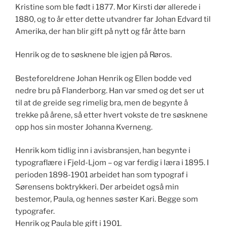
Kristine som ble født i 1877. Mor Kirsti dør allerede i
1880, og to år etter dette utvandrer far Johan Edvard til
Amerika, der han blir gift på nytt og får åtte barn
Henrik og de to søsknene ble igjen på Røros.
Besteforeldrene Johan Henrik og Ellen bodde ved
nedre bru på Flanderborg. Han var smed og det ser ut
til at de greide seg rimelig bra, men de begynte å
trekke på årene, så etter hvert vokste de tre søsknene
opp hos sin moster Johanna Kverneng.
Henrik kom tidlig inn i avisbransjen, han begynte i
typograflære i Fjeld-Ljom – og var ferdig i læra i 1895. I
perioden 1898-1901 arbeidet han som typograf i
Sørensens boktrykkeri. Der arbeidet også min
bestemor, Paula, og hennes søster Kari. Begge som
typografer.
Henrik og Paula ble gift i 1901.