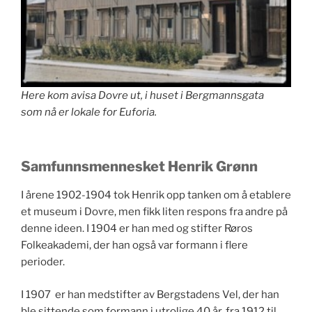
Here kom avisa Dovre ut, i huset i Bergmannsgata
som nå er lokale for Euforia.
Samfunnsmennesket Henrik Grønn
I årene 1902-1904 tok Henrik opp tanken om å etablere
et museum i Dovre, men fikk liten respons fra andre på
denne ideen. I 1904 er han med og stifter Røros
Folkeakademi, der han også var formann i flere
perioder.
I 1907 er han medstifter av Bergstadens Vel, der han
ble sittende som formann i utrolige 40 år, fra 1912 til