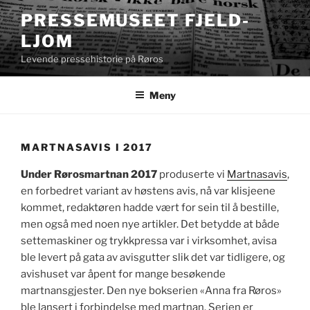
Gå
PRESSEMUSEET FJELD-
til
LJOM
innhold
Levende pressehistorie på Røros
Meny
MARTNASAVIS I 2017
Under Rørosmartnan 2017
produserte vi
Martnasavis
,
en forbedret variant av høstens avis, nå var klisjeene
kommet, redaktøren hadde vært for sein til å bestille,
men også med noen nye artikler. Det betydde at både
settemaskiner og trykkpressa var i virksomhet, avisa
ble levert på gata av avisgutter slik det var tidligere, og
avishuset var åpent for mange besøkende
martnansgjester. Den nye bokserien «Anna fra Røros»
ble lansert i forbindelse med martnan. Serien er