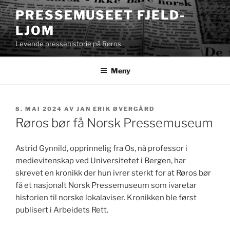
Gå
PRESSEMUSEET FJELD-
til
LJOM
innhold
Levende pressehistorie på Røros
Meny
PUBLISERT
8. MAI 2024
AV
JAN ERIK ØVERGÅRD
Røros bør få Norsk Pressemuseum
Astrid Gynnild, opprinnelig fra Os, nå professor i
medievitenskap ved Universitetet i Bergen, har
skrevet en kronikk der hun ivrer sterkt for at Røros bør
få et nasjonalt Norsk Pressemuseum som ivaretar
historien til norske lokalaviser. Kronikken ble først
publisert i Arbeidets Rett.