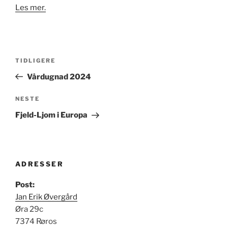
Les mer.
Innleggsnavigasjon
Forrige
TIDLIGERE
innlegg
Vårdugnad 2024
Neste
NESTE
innlegg
Fjeld-Ljom i Europa
ADRESSER
Post:
Jan Erik Øvergård
Øra 29c
7374 Røros