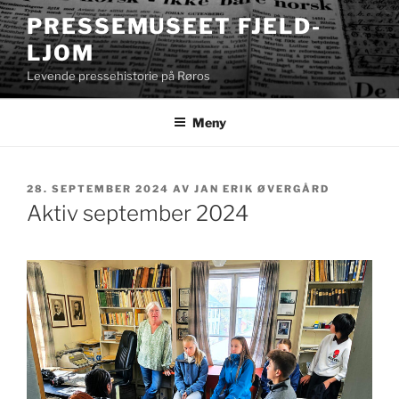
Gå
PRESSEMUSEET FJELD-
til
LJOM
innhold
Levende pressehistorie på Røros
Meny
PUBLISERT
28. SEPTEMBER 2024
AV
JAN ERIK ØVERGÅRD
Aktiv september 2024