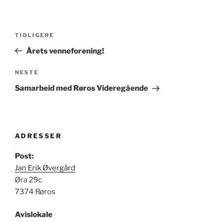
Innleggsnavigasjon
Forrige
TIDLIGERE
innlegg
Årets venneforening!
Neste
NESTE
innlegg
Samarbeid med Røros Videregående
ADRESSER
Post:
Jan Erik Øvergård
Øra 29c
7374 Røros
Avislokale