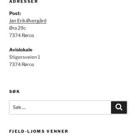
ADRESSER
Post:
Jan Erik Øvergård
Øra 29c
7374 Røros
Avislokale
Stigersveien 1
7374 Røros
SØK
Søk
Søk
etter:
FJELD-LJOMS VENNER