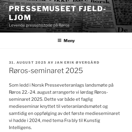
Gå
PRESSEMUSEET FJELD-
til
LJOM
innhold
Levende pressehistorie på Røros
Meny
PUBLISERT
31. AUGUST 2025
AV
JAN ERIK ØVERGÅRD
Røros-seminaret 2025
Som ledd i Norsk Presseveteranlags landsmøte på
Røros 22.-24. august arrangerte vi lørdag Røros-
seminaret 2025. Dette var både et faglig
medieseminar knyttet til veteranlandsmøtet og
samtidig en oppfølging av det første medieseminaret
vi hadde i 2024, med tema Fra bly til Kunstig
Intelligens.