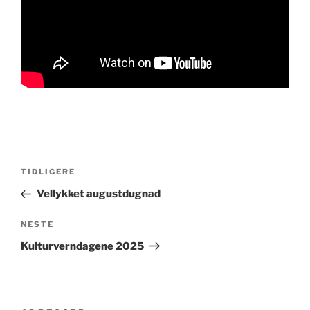
Innleggsnavigasjon
Forrige
TIDLIGERE
innlegg
Vellykket augustdugnad
Neste
NESTE
innlegg
Kulturverndagene 2025