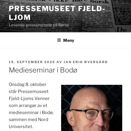
Gå
PRESSEMUSEET FJELD-
til
LJOM
innhold
Levende pressehistorie på Røros
Meny
PUBLISERT
15. SEPTEMBER 2025
AV
JAN ERIK ØVERGÅRD
Medieseminar i Bodø
Onsdag 8. oktober
står Pressemuseet
Fjeld-Ljoms Venner
som arrangør av et
medieseminar i Bodø,
sammen med Nord
Universitet.