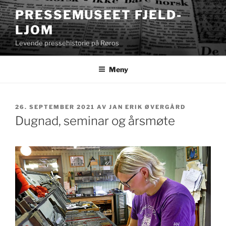
Gå
PRESSEMUSEET FJELD-
til
LJOM
innhold
Levende pressehistorie på Røros
Meny
PUBLISERT
26. SEPTEMBER 2021
AV
JAN ERIK ØVERGÅRD
Dugnad, seminar og årsmøte