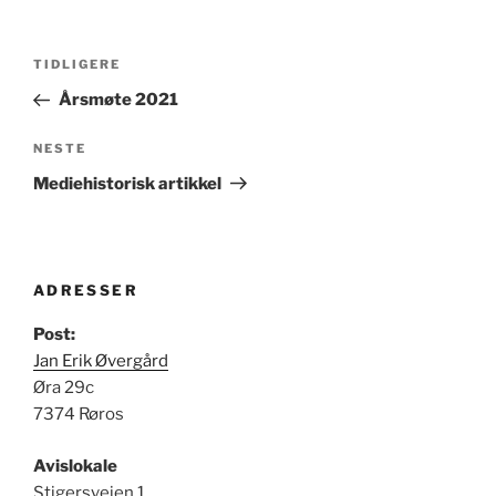
Innleggsnavigasjon
Forrige
TIDLIGERE
innlegg
Årsmøte 2021
Neste
NESTE
innlegg
Mediehistorisk artikkel
ADRESSER
Post:
Jan Erik Øvergård
Øra 29c
7374 Røros
Avislokale
Stigersveien 1