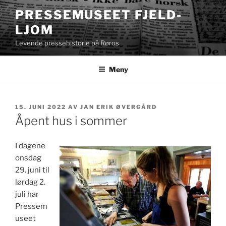
Gå
PRESSEMUSEET FJELD-
til
LJOM
innhold
Levende pressehistorie på Røros
Meny
PUBLISERT
15. JUNI 2022
AV
JAN ERIK ØVERGÅRD
Åpent hus i sommer
I dagene
onsdag
29. juni til
lørdag 2.
juli har
Pressem
useet