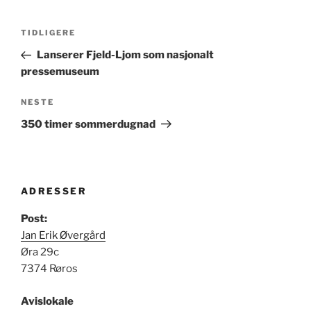
Innleggsnavigasjon
Forrige
TIDLIGERE
innlegg
Lanserer Fjeld-Ljom som nasjonalt
pressemuseum
Neste
NESTE
innlegg
350 timer sommerdugnad
ADRESSER
Post:
Jan Erik Øvergård
Øra 29c
7374 Røros
Avislokale