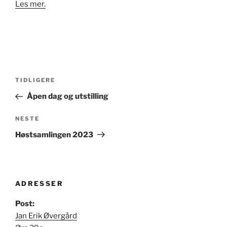
Les mer.
Innleggsnavigasjon
Forrige
TIDLIGERE
innlegg
Åpen dag og utstilling
Neste
NESTE
innlegg
Høstsamlingen 2023
ADRESSER
Post:
Jan Erik Øvergård