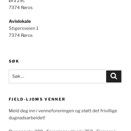
Øra 29c
7374 Røros
Avislokale
Stigersveien 1
7374 Røros
SØK
Søk
Søk
etter:
FJELD-LJOMS VENNER
Meld deg inn i venneforeningen og støtt det frivillige
dugnadsarbeidet!