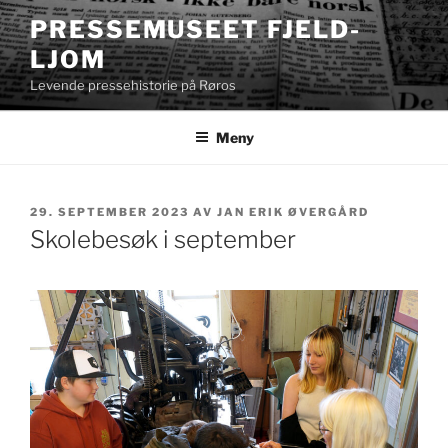
Gå
PRESSEMUSEET FJELD-
til
LJOM
innhold
Levende pressehistorie på Røros
Meny
PUBLISERT
29. SEPTEMBER 2023
AV
JAN ERIK ØVERGÅRD
Skolebesøk i september