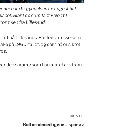
ner har i begynnelsen av august hatt
eet. Blant de som fant veien til
tormsen fra Lillesand.
 titt på Lillesands-Postens presse som
ake på 1960-tallet, og som nå er sikret
ros.
 var den samme som han matet ark fram
NESTE
Neste
innlegg
Kulturminnedagene – spor av