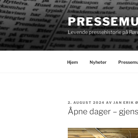
Gå
til
PRESSEMU
innhold
Levende pressehistorie på Rør
Hjem
Nyheter
Pressemu
PUBLISERT
2. AUGUST 2024
AV
JAN ERIK
Åpne dager – gje