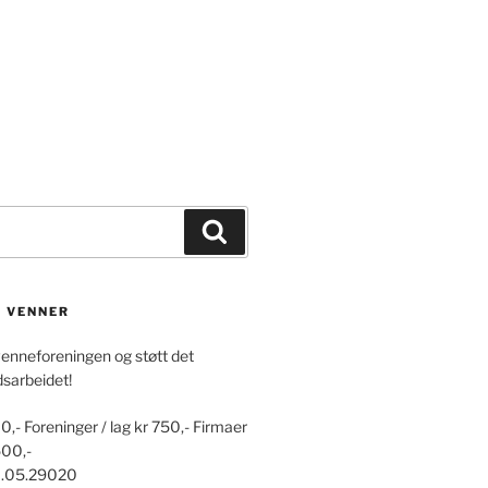
Søk
S VENNER
venneforeningen og støtt det
dsarbeidet!
0,- Foreninger / lag kr 750,- Firmaer
500,-
0.05.29020