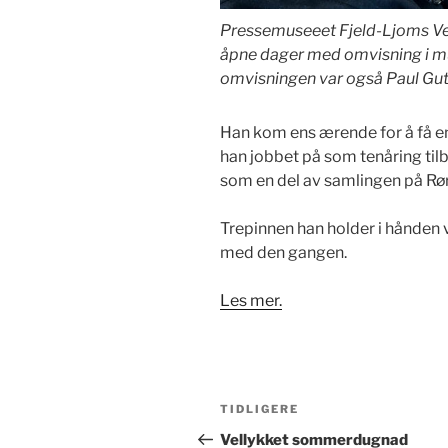
Pressemuseeet Fjeld-Ljoms Ven
åpne dager med omvisning i mus
omvisningen var også Paul Gut
Han kom ens ærende for å få en
han jobbet på som tenåring tilb
som en del av samlingen på Rø
Trepinnen han holder i hånden
med den gangen.
Les mer.
Innleggsnavigasjon
Forrige
TIDLIGERE
innlegg
Vellykket sommerdugnad