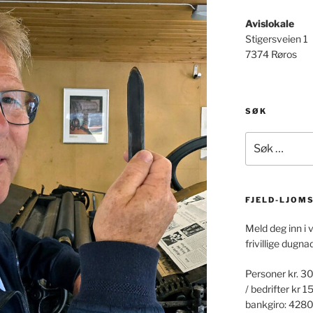
Avislokale
Stigersveien 1
7374 Røros
SØK
Søk
etter:
FJELD-LJOM
Meld deg inn i 
frivillige dugna
Personer kr. 30
/ bedrifter kr 1
bankgiro: 428