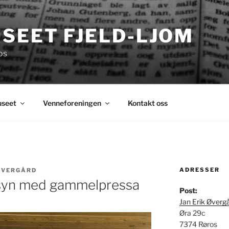
SEET FJELD-LJOM
os
seet
Venneforeningen
Kontakt oss
ADRESSER
 ØVERGÅRD
nsyn med gammelpressa
Post:
Jan Erik Øverg
Øra 29c
7374 Røros