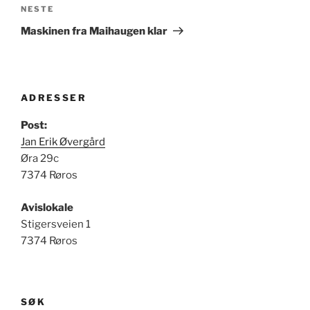
Neste
NESTE
innlegg
Maskinen fra Maihaugen klar
ADRESSER
Post:
Jan Erik Øvergård
Øra 29c
7374 Røros
Avislokale
Stigersveien 1
7374 Røros
SØK