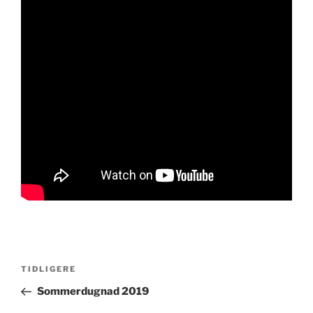
Innleggsnavigasjon
Forrige
TIDLIGERE
innlegg
Sommerdugnad 2019