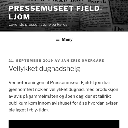
Gå
PRESSEMUSEET FJELD-
til
LJOM
innhold
Levende pressehistorie på Røros
Meny
PUBLISERT
21. SEPTEMBER 2019
AV
JAN ERIK ØVERGÅRD
Vellykket dugnadshelg
Venneforeningen til Pressemuseet Fjeld-Ljom har
gjennomført nok en vellykket dugnad, med produksjon
av avis på gammelmåten og åpen dag, der et tallrikt
publikum kom innom avishuset for å se hvordan aviser
ble laget i «bly-tida».