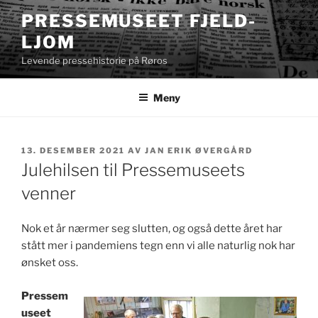
Gå
PRESSEMUSEET FJELD-
til
LJOM
innhold
Levende pressehistorie på Røros
Meny
PUBLISERT
13. DESEMBER 2021
AV
JAN ERIK ØVERGÅRD
Julehilsen til Pressemuseets
venner
Nok et år nærmer seg slutten, og også dette året har
stått mer i pandemiens tegn enn vi alle naturlig nok har
ønsket oss.
Pressem
useet