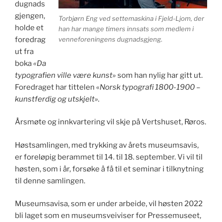
dugnads
gjengen,
Torbjørn Eng ved settemaskina i Fjeld-Ljom, der
holde et
han har mange timers innsats som medlem i
foredrag
venneforeningens dugnadsgjeng.
ut fra
boka
«Da
typografien ville være kunst»
som han nylig har gitt ut.
Foredraget har tittelen «
Norsk typografi 1800-1900 –
kunstferdig og utskjelt».
Årsmøte og innkvartering vil skje på Vertshuset, Røros.
Høstsamlingen, med trykking av årets museumsavis,
er foreløpig berammet til 14. til 18. september. Vi vil til
høsten, som i år, forsøke å få til et seminar i tilknytning
til denne samlingen.
Museumsavisa, som er under arbeide, vil høsten 2022
bli laget som en museumsveiviser for Pressemuseet,