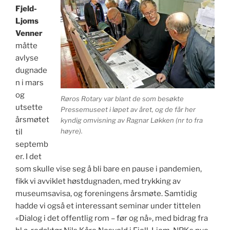
Fjeld-
Ljoms
Venner
måtte
avlyse
dugnade
n i mars
og
Røros Rotary var blant de som besøkte
utsette
Pressemuseet i løpet av året, og de får her
årsmøtet
kyndig omvisning av Ragnar Løkken (nr to fra
høyre).
til
septemb
er. I det
som skulle vise seg å bli bare en pause i pandemien,
fikk vi avviklet høstdugnaden, med trykking av
museumsavisa, og foreningens årsmøte. Samtidig
hadde vi også et interessant seminar under tittelen
«Dialog i det offentlig rom – før og nå», med bidrag fra