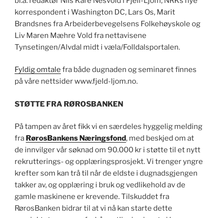
bl.a. redaktør Nils Kåre Nesvold i Fjell-Ljom, NRKs nye
korrespondent i Washington DC, Lars Os, Marit
Brandsnes fra Arbeiderbevegelsens Folkehøyskole og
Liv Maren Mæhre Vold fra nettavisene
Tynsetingen/Alvdal midt i væla/Folldalsportalen.
Fyldig omtale
fra både dugnaden og seminaret finnes
på våre nettsider www.fjeld-ljom.no.
STØTTE FRA RØROSBANKEN
På tampen av året fikk vi en særdeles hyggelig melding
fra
RørosBankens Næringsfond
, med beskjed om at
de innvilger vår søknad om 90.000 kr i støtte til et nytt
rekrutterings- og opplæringsprosjekt. Vi trenger yngre
krefter som kan trå til når de eldste i dugnadsgjengen
takker av, og opplæring i bruk og vedlikehold av de
gamle maskinene er krevende. Tilskuddet fra
RørosBanken bidrar til at vi nå kan starte dette