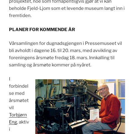
prosjektet, noe som forhåpentligvis gjør at vi kan
beholde Fjeld-Ljom som et levende museum langt inn i
fremtiden.
PLANER FOR KOMMENDE ÅR
Vårsamlingen for dugnadsgjengen i Pressemuseet vil
bli avholdt i dagene 16. til 20. mars, med avvikling av
foreningens årsmøte fredag 18. mars. Innkalling til
samling og årsmøte kommer på nyåret.
I
forbindel
se med
årsmøtet
vil
Torbjørn
Eng
, aktiv
i