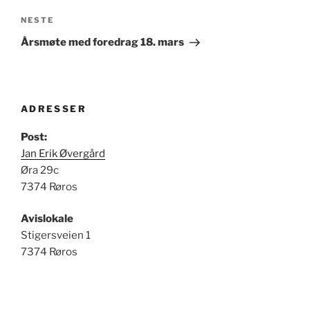
Neste
NESTE
innlegg
Årsmøte med foredrag 18. mars
ADRESSER
Post:
Jan Erik Øvergård
Øra 29c
7374 Røros
Avislokale
Stigersveien 1
7374 Røros