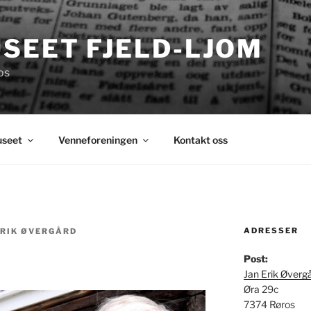
SEET FJELD-LJOM
os
seet
Venneforeningen
Kontakt oss
ADRESSER
ERIK ØVERGÅRD
Post:
Jan Erik Øverg
Øra 29c
7374 Røros