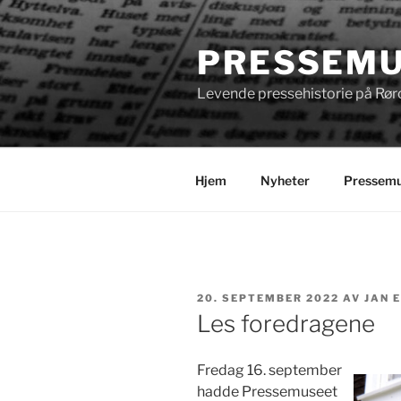
Gå
til
PRESSEMU
innhold
Levende pressehistorie på Rør
Hjem
Nyheter
Pressemu
PUBLISERT
20. SEPTEMBER 2022
AV
JAN 
Les foredragene
Fredag 16. september
hadde Pressemuseet