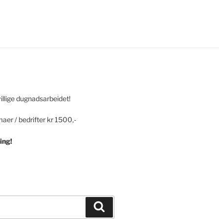
villige dugnadsarbeidet!
maer / bedrifter kr 1500,-
ing!
Søk