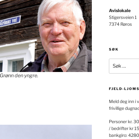
Avislokale
Stigersveien 1
7374 Røros
SØK
Søk
etter:
 Grønn den yngre.
FJELD-LJOM
Meld deg inn i 
frivillige dugna
Personer kr. 30
/ bedrifter kr 1
bankgiro: 428