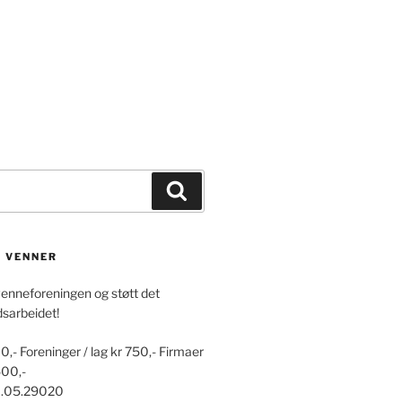
Søk
S VENNER
venneforeningen og støtt det
dsarbeidet!
0,- Foreninger / lag kr 750,- Firmaer
500,-
0.05.29020