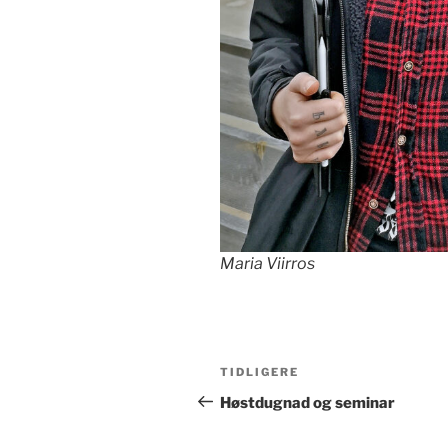
Maria Viirros
Innleggsnavigasjon
Forrige
TIDLIGERE
innlegg
Høstdugnad og seminar