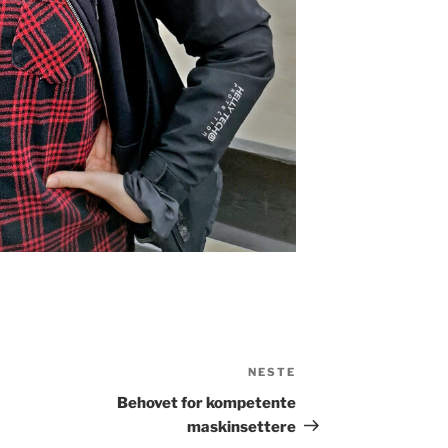
NESTE
Neste
innlegg
Behovet for kompetente
maskinsettere